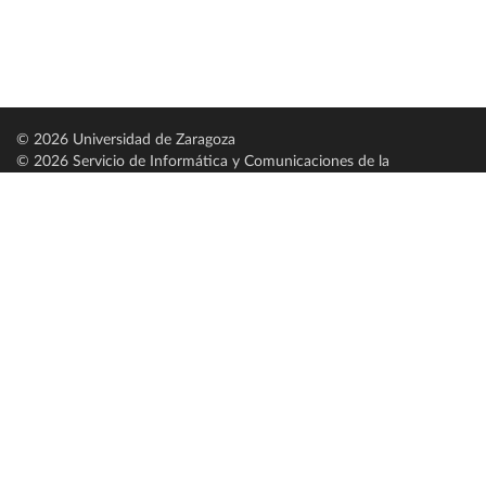
© 2026 Universidad de Zaragoza
© 2026 Servicio de Informática y Comunicaciones de la
Universidad de Zaragoza (
SICUZ
)
Universidad de Zaragoza
C/ Pedro Cerbuna, 12
ES-50009 Zaragoza
España / Spain
Tel: +34 976761000
ciu@unizar.es
Q-5018001-G
Servido por nodo: estudios
Aviso legal
|
Condiciones generales de uso
|
Política de privacidad