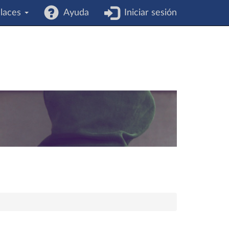
laces
Ayuda
Iniciar sesión