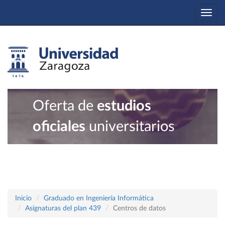
Togg
navi
Oferta de
estudios
oficiales
universitarios
Inicio
Graduado en Ingeniería Informática
Asignaturas del plan 439
Centros de datos