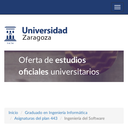
Togg
navi
Oferta de
estudios
oficiales
universitarios
Inicio
Graduado en Ingeniería Informática
Asignaturas del plan 443
Ingeniería del Software