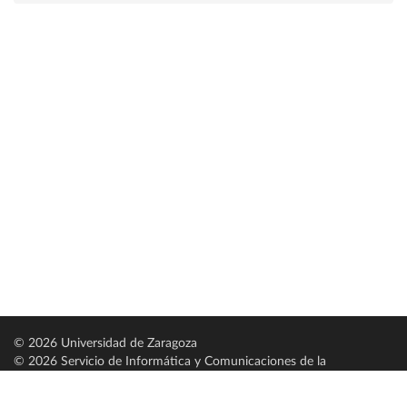
© 2026 Universidad de Zaragoza
© 2026 Servicio de Informática y Comunicaciones de la
Universidad de Zaragoza (
SICUZ
)
Universidad de Zaragoza