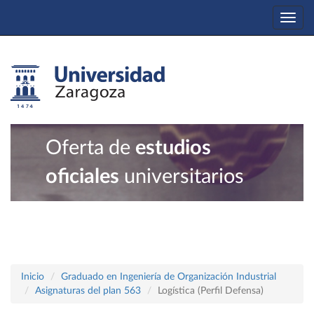
Togg
navi
Oferta de
estudios
oficiales
universitarios
Inicio
Graduado en Ingeniería de Organización Industrial
Asignaturas del plan 563
Logística (Perfil Defensa)