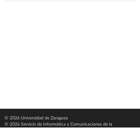
© 2026 Universidad de Zaragoza
© 2026 Servicio de Informática y Comunicaciones de la
Universidad de Zaragoza (
SICUZ
)
Universidad de Zaragoza