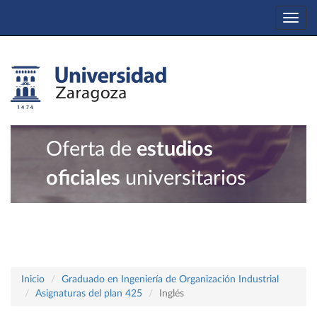
Togg
navi
Oferta de
estudios
oficiales
universitarios
Inicio
Graduado en Ingeniería de Organización Industrial
Asignaturas del plan 425
Inglés