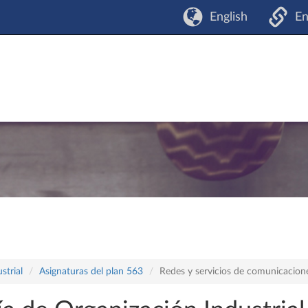
English
En
strial
Asignaturas del plan 563
Redes y servicios de comunicacion