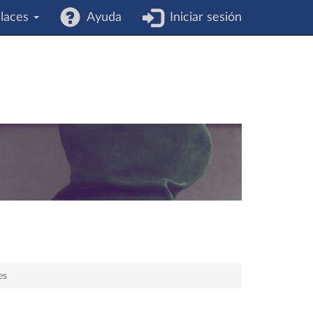
laces
Ayuda
Iniciar sesión
es