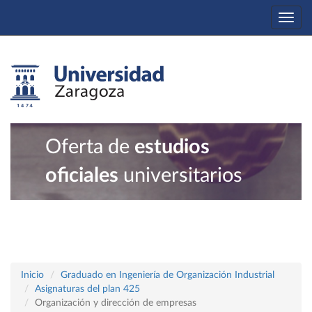
Togg
navi
Oferta de
estudios
oficiales
universitarios
Inicio
Graduado en Ingeniería de Organización Industrial
Asignaturas del plan 425
Organización y dirección de empresas