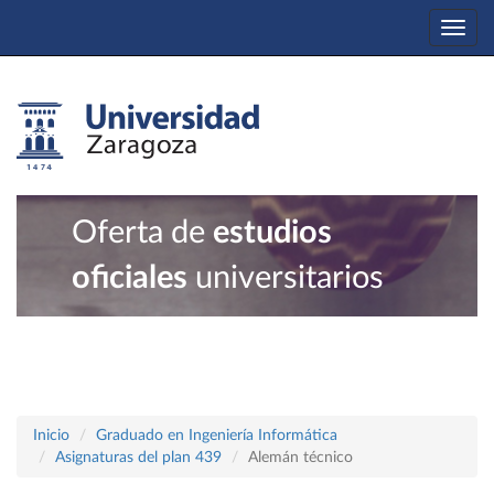
Togg
navi
Oferta de
estudios
oficiales
universitarios
Inicio
Graduado en Ingeniería Informática
Asignaturas del plan 439
Alemán técnico