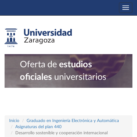
Togg
navi
Oferta de
estudios
oficiales
universitarios
Inicio
Graduado en Ingeniería Electrónica y Automática
Asignaturas del plan 440
Desarrollo sostenible y cooperación internacional