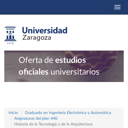
Togg
navi
Oferta de
estudios
oficiales
universitarios
Inicio
Graduado en Ingeniería Electrónica y Automática
Asignaturas del plan 440
Historia de la Tecnología y de la Arquitectura