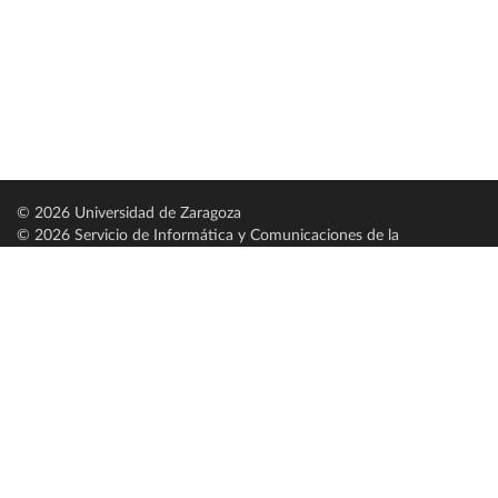
© 2026 Universidad de Zaragoza
© 2026 Servicio de Informática y Comunicaciones de la
Universidad de Zaragoza (
SICUZ
)
Universidad de Zaragoza
C/ Pedro Cerbuna, 12
ES-50009 Zaragoza
España / Spain
Tel: +34 976761000
ciu@unizar.es
Q-5018001-G