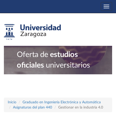
Togg
navi
Oferta de
estudios
oficiales
universitarios
Inicio
Graduado en Ingeniería Electrónica y Automática
Asignaturas del plan 440
Gestionar en la industria 4.0