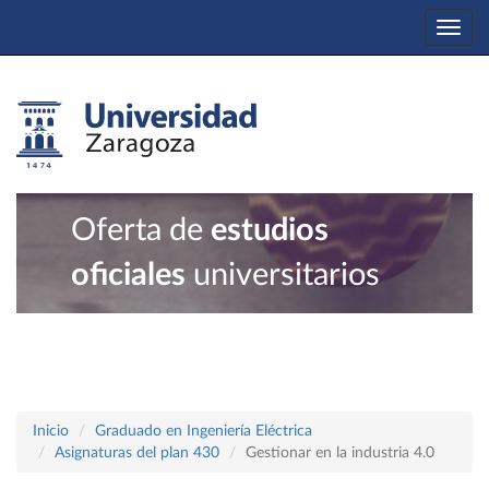
Togg
navi
Oferta de
estudios
oficiales
universitarios
Inicio
Graduado en Ingeniería Eléctrica
Asignaturas del plan 430
Gestionar en la industria 4.0