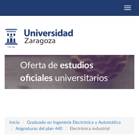
Togg
navi
Oferta de
estudios
oficiales
universitarios
Inicio
Graduado en Ingeniería Electrónica y Automática
Asignaturas del plan 440
Electrónica industrial