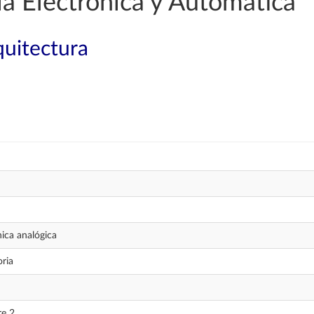
a Electrónica y Automática
quitectura
nica analógica
oria
re 2