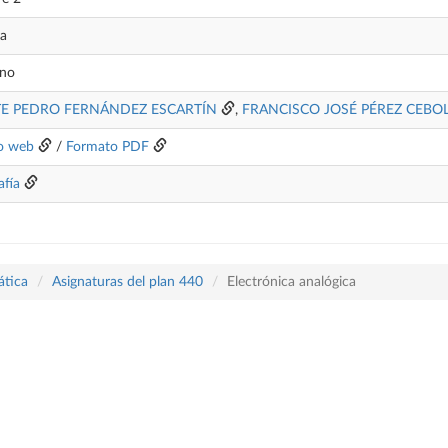
da
ano
TE PEDRO FERNÁNDEZ ESCARTÍN
,
FRANCISCO JOSÉ PÉREZ CEBO
o web
/
Formato PDF
afía
ática
Asignaturas del plan 440
Electrónica analógica