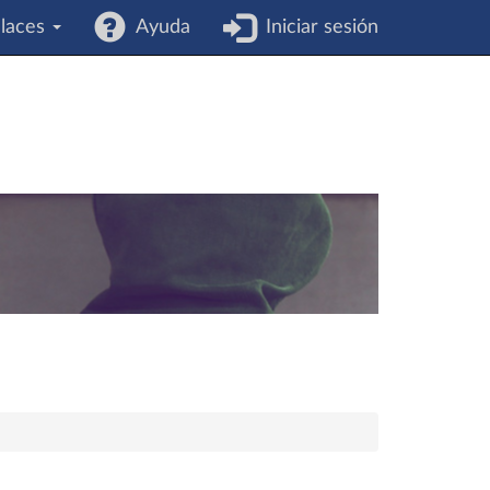
laces
Ayuda
Iniciar sesión