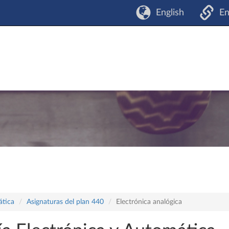
English
En
ática
Asignaturas del plan 440
Electrónica analógica