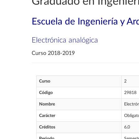
Graduado en Ingenierí
Escuela de Ingeniería y Ar
Electrónica analógica
Curso 2018-2019
Curso
2
Código
29818
Nombre
Electró
Carácter
Obligat
Créditos
6,0
Periodo
Semest