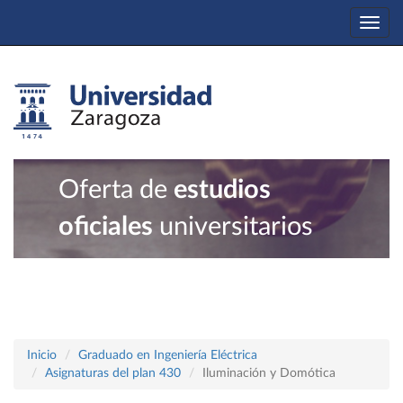
Togg
navi
Oferta de
estudios
oficiales
universitarios
Inicio
Graduado en Ingeniería Eléctrica
Asignaturas del plan 430
Iluminación y Domótica