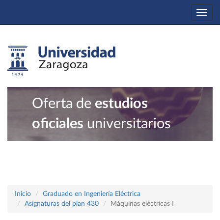
Togg
navi
Oferta de
estudios
oficiales
universitarios
Inicio
Graduado en Ingeniería Eléctrica
Asignaturas del plan 430
Máquinas eléctricas I