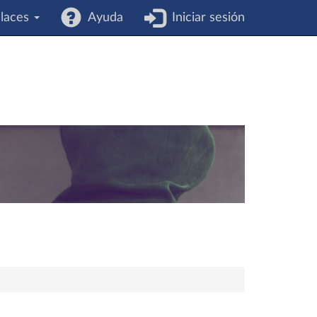
laces
Ayuda
Iniciar sesión