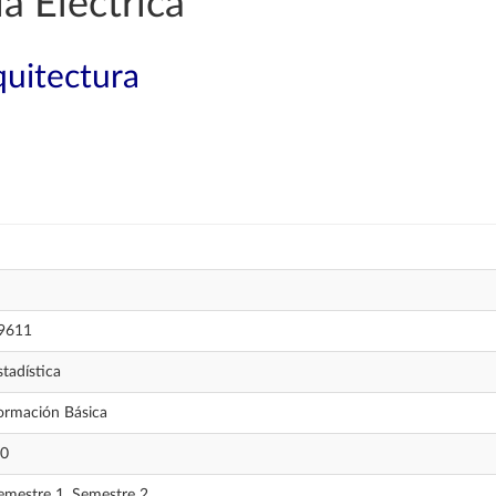
a Eléctrica
quitectura
9611
stadística
ormación Básica
,0
emestre 1, Semestre 2