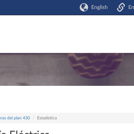
English
En
ras del plan 430
Estadística