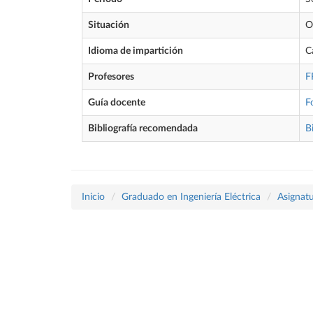
Situación
O
Idioma de impartición
C
Profesores
F
Guía docente
F
Bibliografía recomendada
B
Inicio
Graduado en Ingeniería Eléctrica
Asignatu