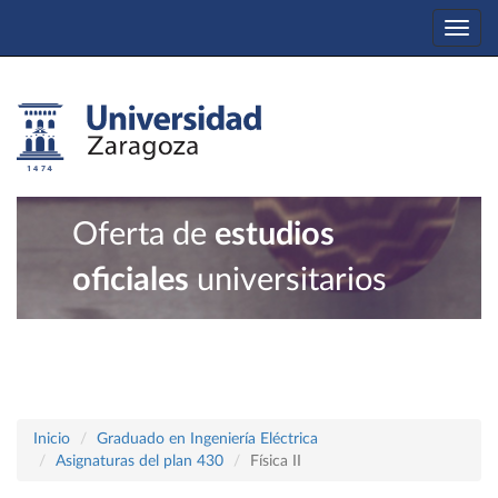
Togg
navi
Oferta de
estudios
oficiales
universitarios
Inicio
Graduado en Ingeniería Eléctrica
Asignaturas del plan 430
Física II