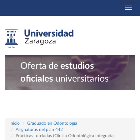
Togg
navi
Oferta de
estudios
oficiales
universitarios
Inicio
Graduado en Odontología
Asignaturas del plan 442
Prácticas tuteladas (Clínica Odontológica Integrada)