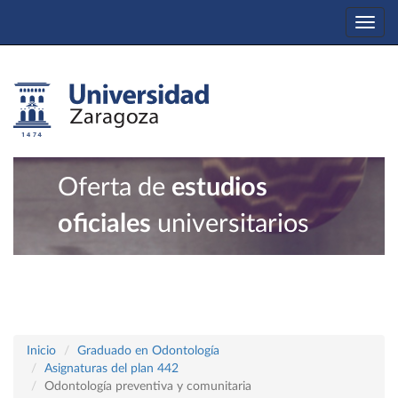
Togg
navi
Oferta de
estudios
oficiales
universitarios
Inicio
Graduado en Odontología
Asignaturas del plan 442
Odontología preventiva y comunitaria