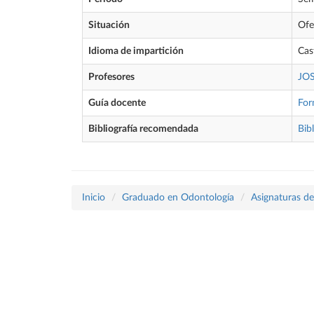
Situación
Ofe
Idioma de impartición
Cas
Profesores
JO
Guía docente
For
Bibliografía recomendada
Bibl
Inicio
Graduado en Odontología
Asignaturas de