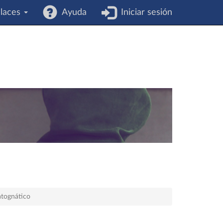
laces
Ayuda
Iniciar sesión
atognático