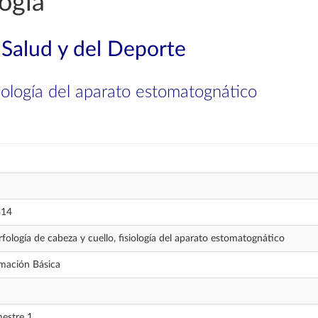
ogía
 Salud y del Deporte
siología del aparato estomatognático
314
fología de cabeza y cuello, fisiología del aparato estomatognático
mación Básica
estre 1