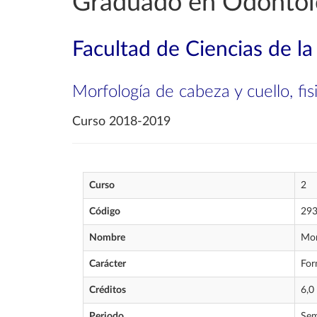
Graduado en Odontol
Facultad de Ciencias de la
Morfología de cabeza y cuello, fi
Curso 2018-2019
Curso
2
Código
29
Nombre
Mor
Carácter
For
Créditos
6,0
Periodo
Sem