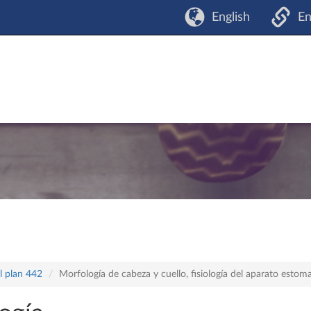
English
En
l plan 442
Morfología de cabeza y cuello, fisiología del aparato estom