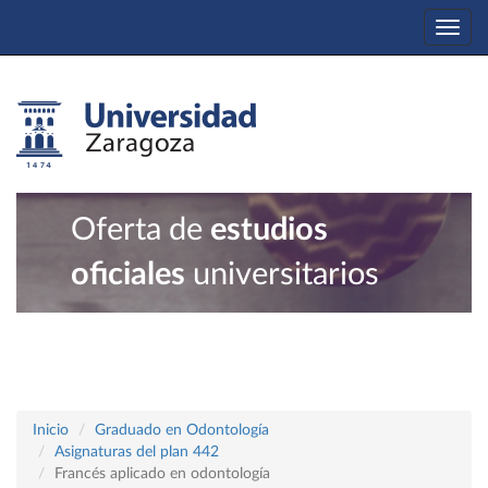
Togg
navi
Oferta de
estudios
oficiales
universitarios
Inicio
Graduado en Odontología
Asignaturas del plan 442
Francés aplicado en odontología