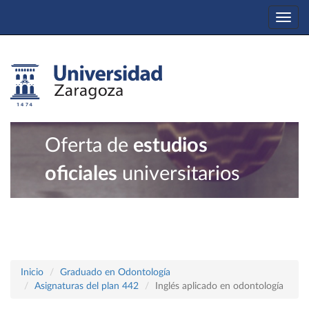
Togg
navi
Oferta de
estudios
oficiales
universitarios
Inicio
Graduado en Odontología
Asignaturas del plan 442
Inglés aplicado en odontología