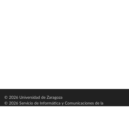
© 2026 Universidad de Zaragoza
© 2026 Servicio de Informática y Comunicaciones de la
Universidad de Zaragoza (
SICUZ
)
Universidad de Zaragoza
C/ Pedro Cerbuna, 12
ES-50009 Zaragoza