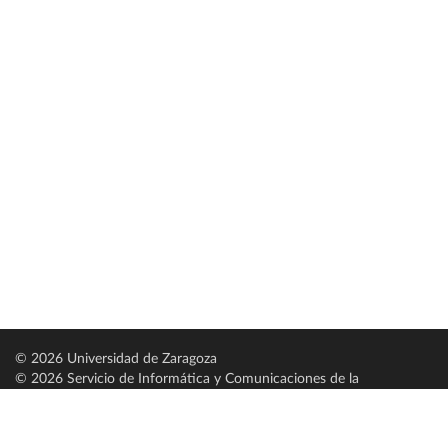
© 2026 Universidad de Zaragoza
© 2026 Servicio de Informática y Comunicaciones de la
Universidad de Zaragoza (
SICUZ
)
Universidad de Zaragoza
C/ Pedro Cerbuna, 12