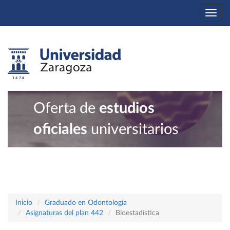
Togg
navi
Oferta de
estudios
oficiales
universitarios
Inicio
Graduado en Odontología
Asignaturas del plan 442
Bioestadística