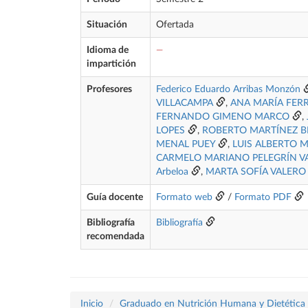
Situación
Ofertada
Idioma de
—
impartición
Profesores
Federico Eduardo Arribas Monzón
VILLACAMPA
,
ANA MARÍA FER
FERNANDO GIMENO MARCO
,
LOPES
,
ROBERTO MARTÍNEZ 
MENAL PUEY
,
LUIS ALBERTO 
CARMELO MARIANO PELEGRÍN V
Arbeloa
,
MARTA SOFÍA VALERO
Guía docente
Formato web
/
Formato PDF
Bibliografía
Bibliografía
recomendada
Inicio
Graduado en Nutrición Humana y Dietética