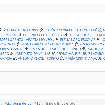
,
MARTA CASTRO LÓPEZ
,
MARÍA VICTORIA EJEA ARQUILLUÉ
,
M
RER MAIRAL
,
LORENA FUENTES BROTO
,
JORGE FUERTES FERN
JOSÉ LORENZO LABARTA MONZÓN
,
ELENA LOBO ESCOLAR
,
J
BEAMONTE
,
MONTSERRAT MARTÍNEZ PINEDA
,
ROCÍO MATEO 
MORENO AZNAR
,
MARIA BELEN MORENO FRANCO
,
RAQUEL M
ALERO
,
JOSÉ PUZO FONCILLAS
,
PEDRO MANUEL RUIZ LÁZARO
 GRACIA
,
ANTONIO VERCET TORMO
,
MARÍA CRISTINA YAGÜE R
Asignaturas del plan 441
Trabajo fin de Grado