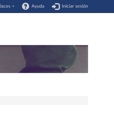
laces
Ayuda
Iniciar sesión