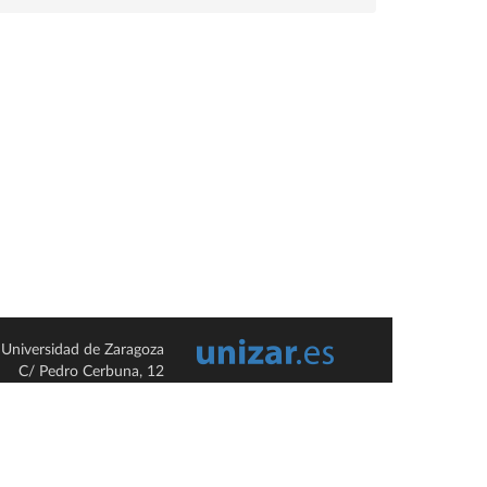
Universidad de Zaragoza
C/ Pedro Cerbuna, 12
ES-50009 Zaragoza
España / Spain
Tel: +34 976761000
ciu@unizar.es
Q-5018001-G