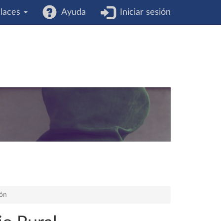
laces
Ayuda
Iniciar sesión
ión