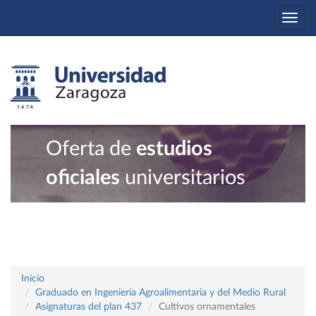
Togg
navi
Oferta de
estudios
oficiales
universitarios
Inicio
Graduado en Ingeniería Agroalimentaria y del Medio Rural
Asignaturas del plan 437
Cultivos ornamentales