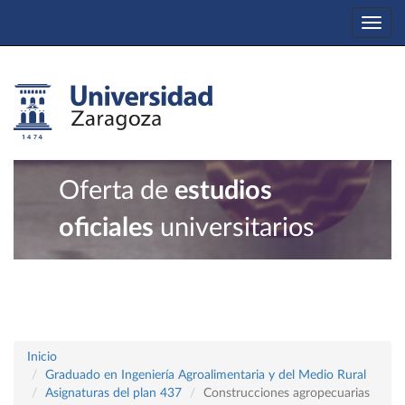
Togg
navi
Oferta de
estudios
oficiales
universitarios
Inicio
Graduado en Ingeniería Agroalimentaria y del Medio Rural
Asignaturas del plan 437
Construcciones agropecuarias