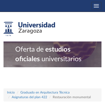
Togg
navi
Oferta de
estudios
oficiales
universitarios
Inicio
Graduado en Arquitectura Técnica
Asignaturas del plan 422
Restauración monumental