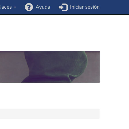
laces
Ayuda
Iniciar sesión