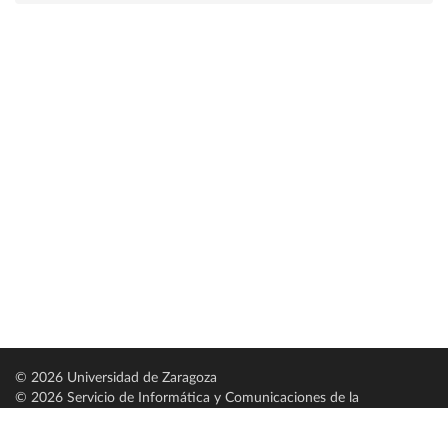
© 2026 Universidad de Zaragoza
© 2026 Servicio de Informática y Comunicaciones de la
Universidad de Zaragoza (
SICUZ
)
Universidad de Zaragoza