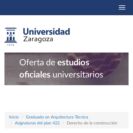
Togg
navi
Oferta de
estudios
oficiales
universitarios
Inicio
Graduado en Arquitectura Técnica
Asignaturas del plan 422
Derecho de la construcción