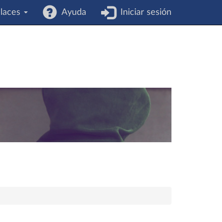
laces
Ayuda
Iniciar sesión