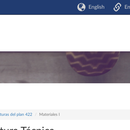
English
En
turas del plan 422
Materiales I