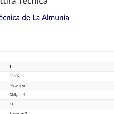
tura Técnica
técnica de La Almunia
1
28607
Materiales I
Obligatoria
6,0
Semestre 2