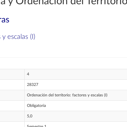
 y Ordenación del Territori
ras
y escalas (I)
4
28327
Ordenación del territorio: factores y escalas (I)
Obligatoria
5,0
Semestre 1