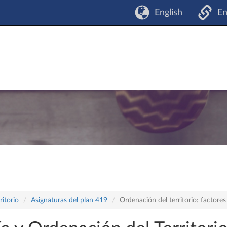
English
En
itorio
Asignaturas del plan 419
Ordenación del territorio: factores 