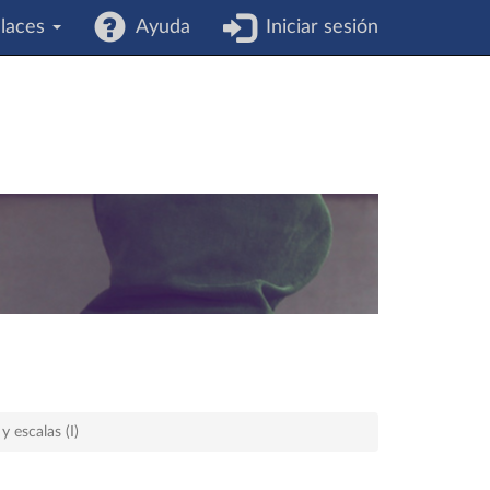
laces
Ayuda
Iniciar sesión
y escalas (I)