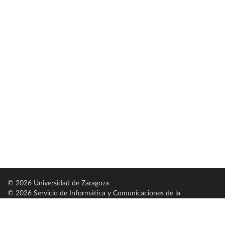
© 2026 Universidad de Zaragoza
© 2026 Servicio de Informática y Comunicaciones de la
Universidad de Zaragoza (
SICUZ
)
Universidad de Zaragoza
C/ Pedro Cerbuna, 12