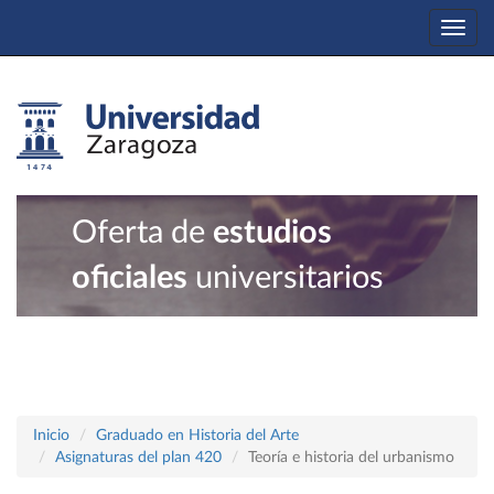
Togg
navi
Oferta de
estudios
oficiales
universitarios
Inicio
Graduado en Historia del Arte
Asignaturas del plan 420
Teoría e historia del urbanismo