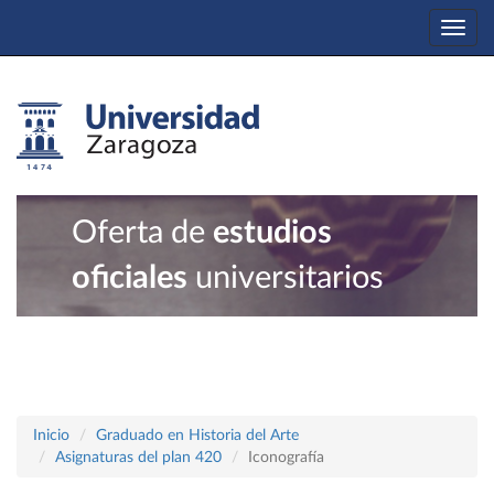
Togg
navi
Oferta de
estudios
oficiales
universitarios
Inicio
Graduado en Historia del Arte
Asignaturas del plan 420
Iconografía