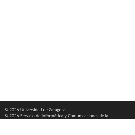
© 2026 Universidad de Zaragoza
© 2026 Servicio de Informática y Comunicaciones de la
Universidad de Zaragoza (
SICUZ
)
Universidad de Zaragoza
C/ Pedro Cerbuna, 12