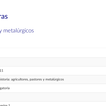
ras
 y metalúrgicos
11
istoria: agricultores, pastores y metalúrgicos
gatoria
estre 1