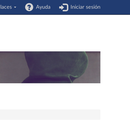
laces
Ayuda
Iniciar sesión