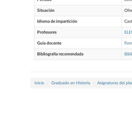
Situación
Ofe
Idioma de impartición
Cast
Profesores
ELE
Guía docente
For
Bibliografía recomendada
Bibl
Inicio
Graduado en Historia
Asignaturas del pl