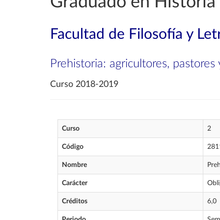
Graduado en Historia
Facultad de Filosofía y Let
Prehistoria: agricultores, pastores
Curso 2018-2019
Curso
2
Código
281
Nombre
Preh
Carácter
Obli
Créditos
6,0
Periodo
Sem