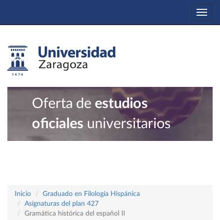
Togg
navi
Oferta de
estudios
oficiales
universitarios
Inicio
Graduado en Filología Hispánica
Asignaturas del plan 427
Gramática histórica del español II