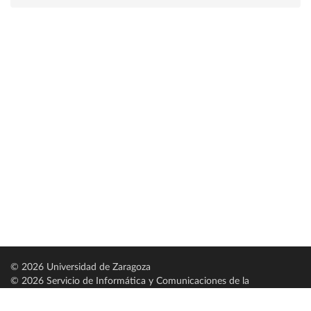
© 2026 Universidad de Zaragoza
© 2026 Servicio de Informática y Comunicaciones de la
Universidad de Zaragoza (
SICUZ
)
Universidad de Zaragoza