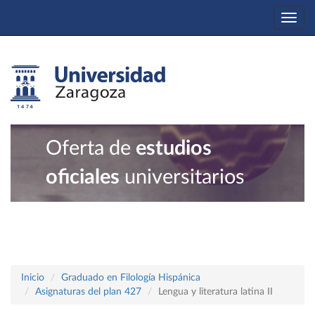
Togg
navi
Oferta de
estudios
oficiales
universitarios
Inicio
Graduado en Filología Hispánica
Asignaturas del plan 427
Lengua y literatura latina II