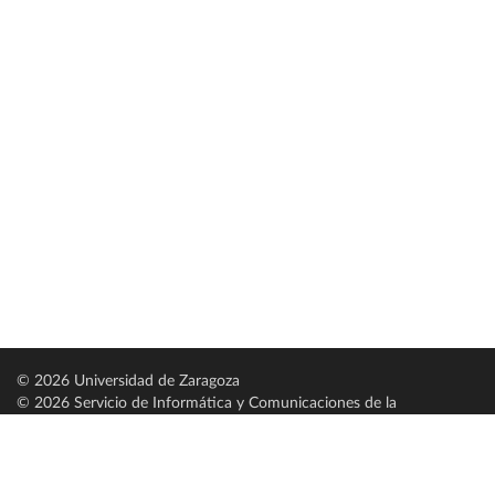
© 2026 Universidad de Zaragoza
© 2026 Servicio de Informática y Comunicaciones de la
Universidad de Zaragoza (
SICUZ
)
Universidad de Zaragoza
C/ Pedro Cerbuna, 12
ES-50009 Zaragoza