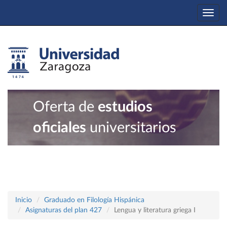
Togg
navi
Oferta de
estudios
oficiales
universitarios
Inicio
Graduado en Filología Hispánica
Asignaturas del plan 427
Lengua y literatura griega I