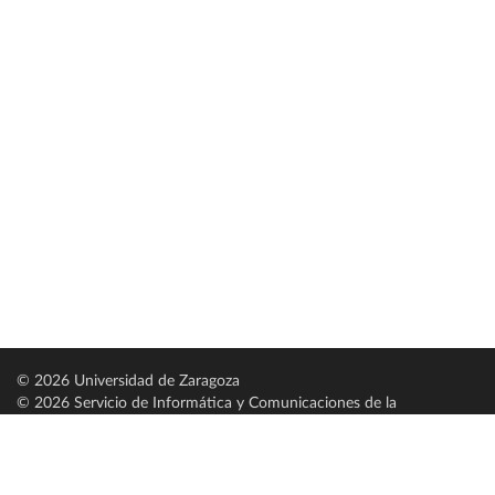
© 2026 Universidad de Zaragoza
© 2026 Servicio de Informática y Comunicaciones de la
Universidad de Zaragoza (
SICUZ
)
Universidad de Zaragoza
C/ Pedro Cerbuna, 12
ES-50009 Zaragoza