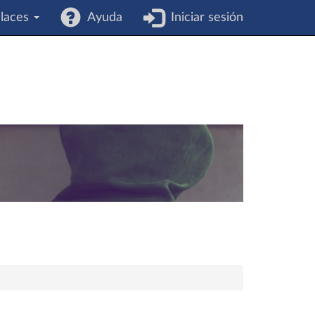
laces
Ayuda
Iniciar sesión