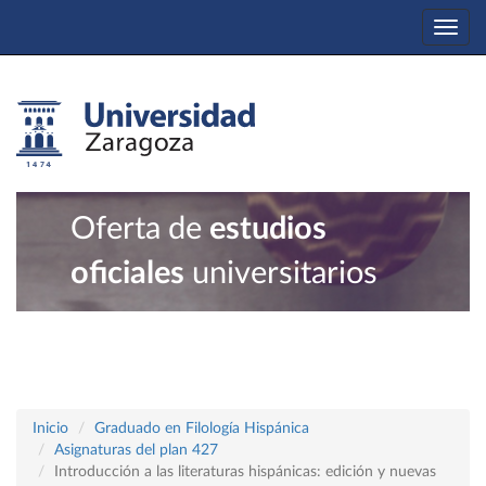
Togg
navi
Oferta de
estudios
oficiales
universitarios
Inicio
Graduado en Filología Hispánica
Asignaturas del plan 427
Introducción a las literaturas hispánicas: edición y nuevas