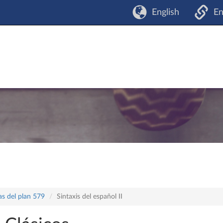
English
En
as del plan 579
Sintaxis del español II