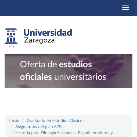
Togg
navi
Oferta de
estudios
oficiales
universitarios
Inicio
Graduado en Estudios Clásicos
Asignaturas del plan 579
Historia para Filología Hispánica: España moderna y