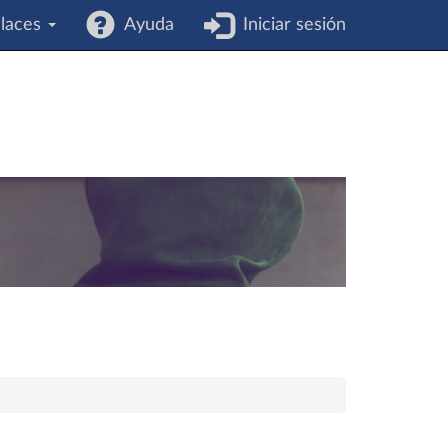
laces
Ayuda
Iniciar sesión