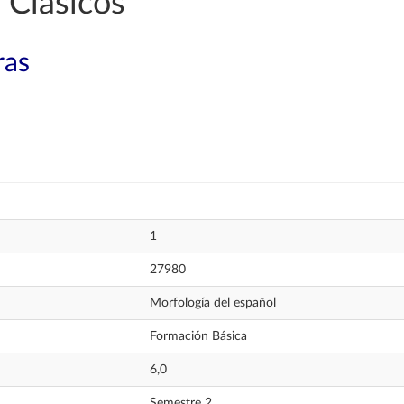
 Clásicos
ras
1
27980
Morfología del español
Formación Básica
6,0
Semestre 2