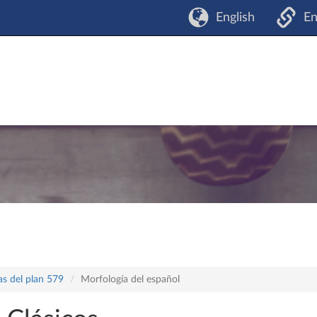
English
En
as del plan 579
Morfología del español