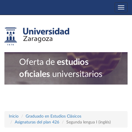
Togg
navi
Oferta de
estudios
oficiales
universitarios
Inicio
Graduado en Estudios Clásicos
Asignaturas del plan 426
Segunda lengua I (inglés)