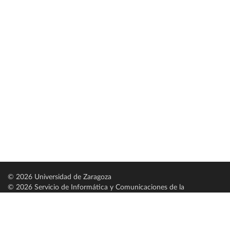
© 2026 Universidad de Zaragoza
© 2026 Servicio de Informática y Comunicaciones de la
Universidad de Zaragoza (
SICUZ
)
Universidad de Zaragoza
C/ Pedro Cerbuna, 12
ES-50009 Zaragoza