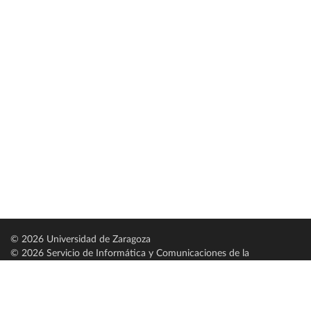
© 2026 Universidad de Zaragoza
© 2026 Servicio de Informática y Comunicaciones de la
Universidad de Zaragoza (
SICUZ
)
Universidad de Zaragoza
C/ Pedro Cerbuna, 12
ES-50009 Zaragoza