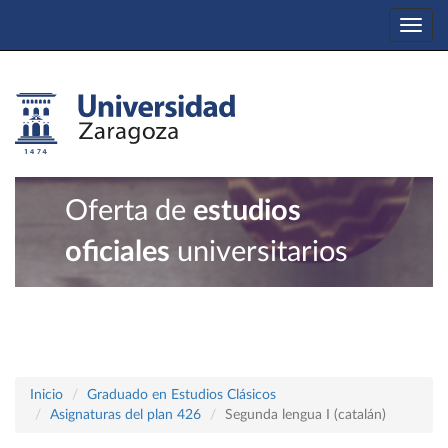
Togg
navi
Oferta de
estudios
oficiales
universitarios
Inicio
Graduado en Estudios Clásicos
Asignaturas del plan 426
Segunda lengua I (catalán)