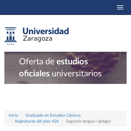
Togg
navi
Oferta de
estudios
oficiales
universitarios
Inicio
Graduado en Estudios Clásicos
Asignaturas del plan 426
Segunda lengua I (griego)