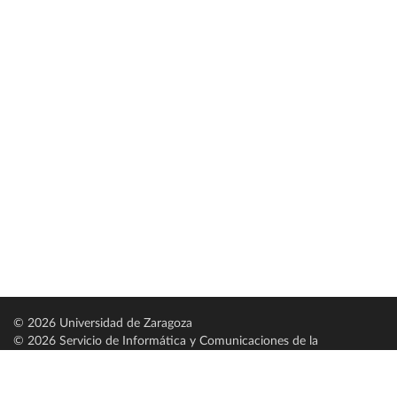
© 2026 Universidad de Zaragoza
© 2026 Servicio de Informática y Comunicaciones de la
Universidad de Zaragoza (
SICUZ
)
Universidad de Zaragoza
C/ Pedro Cerbuna, 12