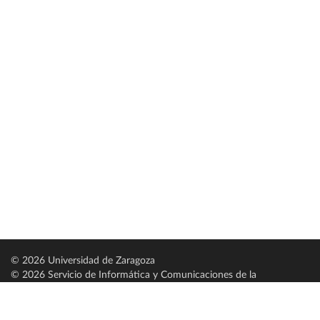
© 2026 Universidad de Zaragoza
© 2026 Servicio de Informática y Comunicaciones de la
Universidad de Zaragoza (
SICUZ
)
Universidad de Zaragoza
C/ Pedro Cerbuna, 12