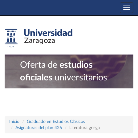
Togg
navi
Oferta de
estudios
oficiales
universitarios
Inicio
Graduado en Estudios Clásicos
Asignaturas del plan 426
Literatura griega